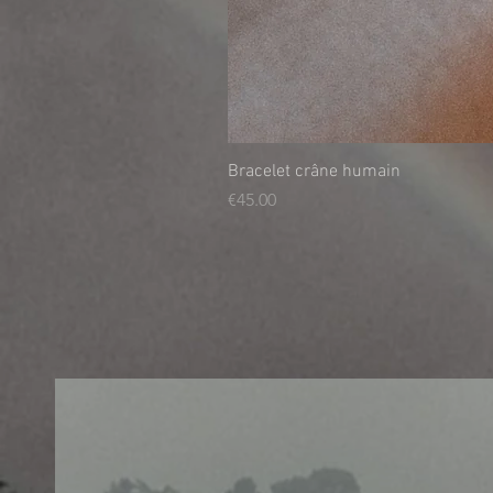
Bracelet crâne humain
Price
€45.00