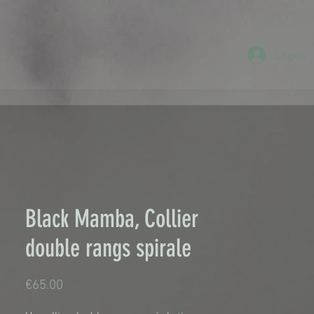
Log-in
Black Mamba, Collier
double rangs spirale
Price
€65.00