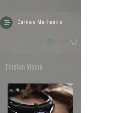
Curious Mechanics
Log-in
Tibetan Vision