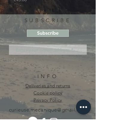
SUBSCRIBE
Subscribe
INFO
Deliveries and returns
Cookie policy
Privacy Policy
curieuse.mecanique@gmail.com