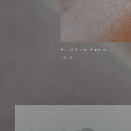
Bracelet crâne humain
Price
€45.00