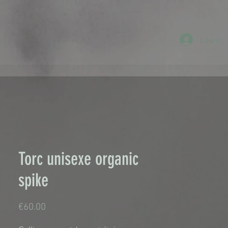
Log-in
Torc unisexe organic
spike
Price
€60.00